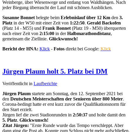
Weinberge, über Wiesenwege und entlang von Waldhängen. Nach
jeder Biegung überrascht der Lauf mit schönen Ausblicken.
Susanne Bonnet
belegte beim
Erlebnislauf über 12 Km
den
3.
Platz
in der W50 mit einer Zeit von
1:22:50
.
Gerald Backofen
(Platz 14 - M55) und
Frank Bonnet
(Platz 19 - M50) überquerten
nach einer Zeit von
2:15:00
in der
Halbmarathondistanz
,
gemeinsam die Ziellinie.
Glückwunsch!
Bericht der HNA:
Klick
-
Fotos
direkt bei Google:
Klick
Jürgen Plaum holt 5. Platz bei DM
Veröffentlicht in
Laufberichte
Jürgen Plaum
startete am Sonntag, den 12. September 2021 bei
den
Deutschen Meisterschaften der Senioren über 800 Meter
.
Corona-bedingt hatte er erst kurz zuvor die Qualifikationsnorm für
den Start erzielt.
Jürgen lief die zwei Stadionrunden in
2:50:37
und holte damit den
5. Platz
.
Glückwunsch!
Zitat Jürgen:
"Erste Runde wurde das Tempo verschleppt. Aber
dann ging die Post ab. Konnte zum Schluss nicht mehr aufschließen.