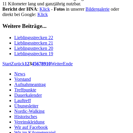
11 Kilometer lang und ganzjährig nutzbar.
Bericht der HNA
:
Klick
-
Fotos
in unserer
Bildergalerie
oder
direkt bei Google:
Klick
Weitere Beiträge...
Lieblingsstrecken 22
Lieblingsstrecken 21
Lieblingsstrecken 20
Lieblingsstrecken 19
Start
Zurück
1
2
3
4
5
6
7
8
9
10
Weiter
Ende
News
Vorstand
Aufnahmeantrag
Treffpunkte
Dauerkalender
Lauftreff
Übungsleiter
Nordic-Walking
Historisches
Vereinskleidung
Wir auf Facebook
Wir im Kilometerspiel