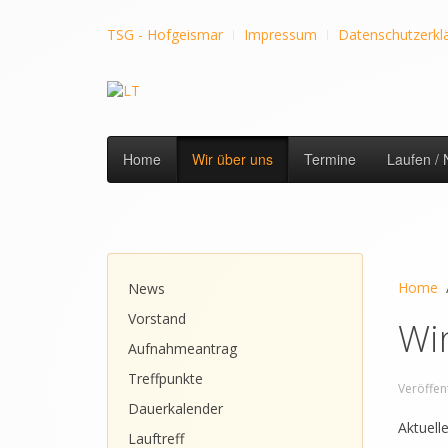
TSG - Hofgeismar
Impressum
Datenschutzerkl
Home
Wir über uns
Termine
Laufen / 
Home
News
Vorstand
Wi
Aufnahmeantrag
Treffpunkte
Veröffent
Dauerkalender
Aktuell
Lauftreff