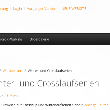
ärung
Login
Vorgänger Version
NEUE WEBSITE
Nordic-Walking
Bildergalerie
Wir über uns
Winter- und Crosslaufserien
nter- und Crosslaufserien
licht in
News
e Hinweise auf
Crosscup
und
Winterlaufserien
siehe "
Sonstige Läufe
"