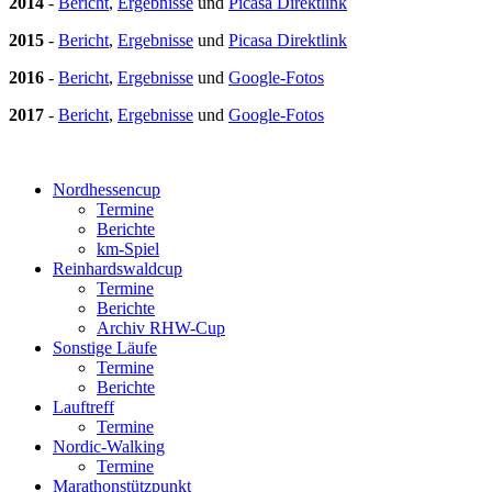
2014
-
Bericht
,
Ergebnisse
und
Picasa Direktlink
2015
-
Bericht
,
Ergebnisse
und
Picasa Direktlink
2016
-
Bericht
,
Ergebnisse
und
Google-Fotos
2017
-
Bericht
,
Ergebnisse
und
Google-Fotos
Nordhessencup
Termine
Berichte
km-Spiel
Reinhardswaldcup
Termine
Berichte
Archiv RHW-Cup
Sonstige Läufe
Termine
Berichte
Lauftreff
Termine
Nordic-Walking
Termine
Marathonstützpunkt